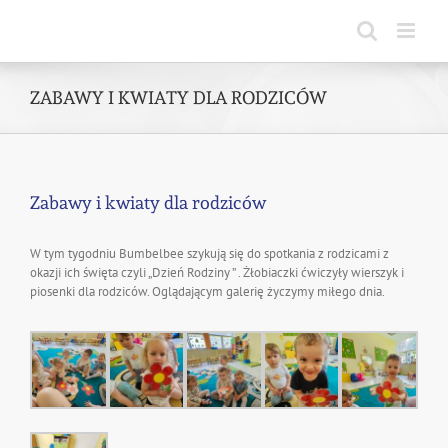
Skip
to
content
ZABAWY I KWIATY DLA RODZICÓW
Zabawy i kwiaty dla rodziców
W tym tygodniu Bumbelbee szykują się do spotkania z rodzicami z
okazji ich święta czyli „Dzień Rodziny ” . Żłobiaczki ćwiczyły wierszyk i
piosenki dla rodziców. Oglądającym galerię życzymy miłego dnia.