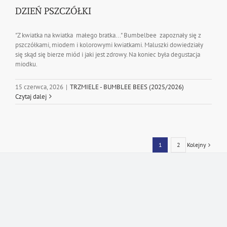
DZIEŃ PSZCZÓŁKI
"Z kwiatka na kwiatka małego bratka..." Bumbelbee zapoznały się z
pszczółkami, miodem i kolorowymi kwiatkami. Maluszki dowiedziały
się skąd się bierze miód i jaki jest zdrowy. Na koniec była degustacja
miodku.
15 czerwca, 2026
|
TRZMIELE - BUMBLEE BEES (2025/2026)
Czytaj dalej
Kolejny
1
2