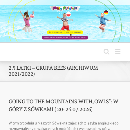
Skip
to
content
2,5 LATKI – GRUPA BEES (ARCHIWUM
2021/2022)
GOING TO THE MOUNTAINS WITH„OWLS”: W
GÓRY Z SÓWKAMI ( 20- 24.07.2026)
W tym tygodniu u Naszych Sówekna zajęciach z języka angielskiego
rozmawialiśmy o wakacyjnych podróżach i wyprawach w góry.