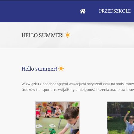
Skip
to
PRZEDSZKOLE
content
HELLO SUMMER!
Hello summer!
W związku z nadchodzącymi wakacjami przyszedł czas na podsumowan
środków transportu, rozwijaliśmy umiejętność liczenia oraz prawidł