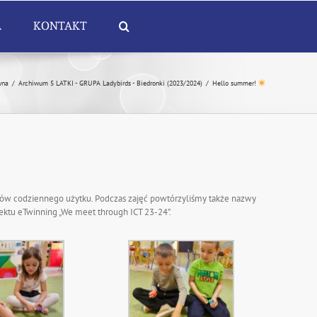
A
KONTAKT
wna
/
Archiwum 5 LATKI - GRUPA Ladybirds - Biedronki (2023/2024)
/
Hello summer!
ów codziennego użytku. Podczas zajęć powtórzyliśmy także nazwy
ektu eTwinning „We meet through ICT 23-24”.