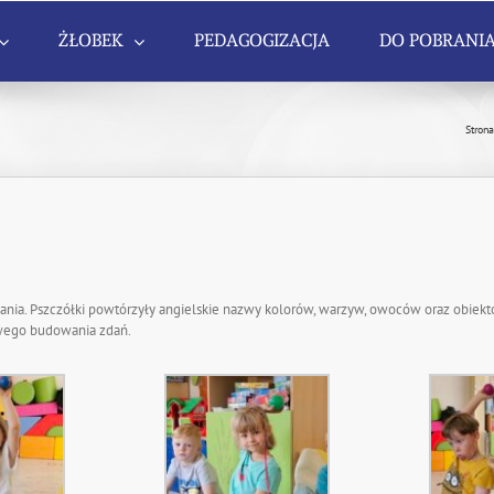
ŻŁOBEK
PEDAGOGIZACJA
DO POBRANI
Stron
ia. Pszczółki powtórzyły angielskie nazwy kolorów, warzyw, owoców oraz obiekt
owego budowania zdań.