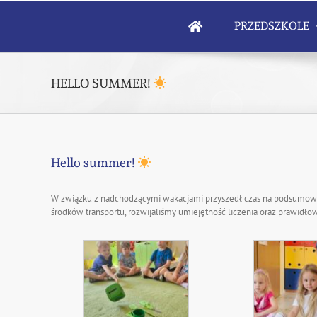
Skip
to
PRZEDSZKOLE
content
HELLO SUMMER!
Hello summer!
W związku z nadchodzącymi wakacjami przyszedł czas na podsumowan
środków transportu, rozwijaliśmy umiejętność liczenia oraz prawidł