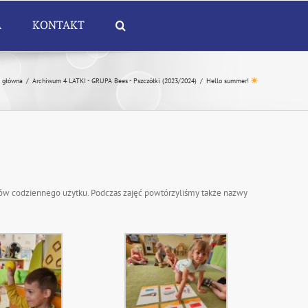
A
KONTAKT
a główna
/
Archiwum 4 LATKI - GRUPA Bees - Pszczółki (2023/2024)
/
Hello summer!
ów codziennego użytku. Podczas zajęć powtórzyliśmy także nazwy