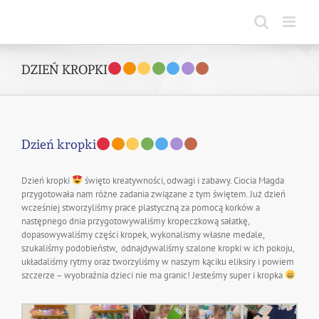
Skip
to
content
DZIEŃ KROPKI
Dzień kropki
Dzień kropki
święto kreatywności, odwagi i zabawy. Ciocia Magda
przygotowała nam różne zadania związane z tym świętem. Już dzień
wcześniej stworzyliśmy prace plastyczną za pomocą korków a
następnego dnia przygotowywaliśmy kropeczkową sałatkę,
dopasowywaliśmy części kropek, wykonalismy własne medale,
szukaliśmy podobieństw, odnajdywaliśmy szalone kropki w ich pokoju,
układaliśmy rytmy oraz tworzyliśmy w naszym kąciku eliksiry i powiem
szczerze – wyobraźnia dzieci nie ma granic! Jesteśmy super i kropka