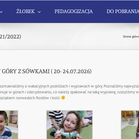
ŻŁOBEK
PEDAGOGIZACJA
DO POBRANI
1/2022)
Strona głów
ÓRY Z SÓWKAMI ( 20- 24.07.2026)
 rozmawialiśmy o wakacyjnych podróżach i wyprawach w góry. Poznaliśmy najwyższ
anuje w górach i zdecydowaniu, co należy spakować na taką wyprawę, ruszyliśmy w 
zlakiem norweskich fiordów i trolli