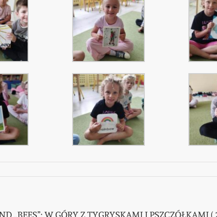
„BEES”: W GÓRY Z TYGRYSKAMI I PSZCZÓŁKAMI ( 20