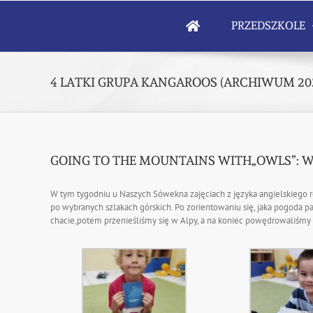
Skip
to
PRZEDSZKOLE
content
4 LATKI GRUPA KANGAROOS (ARCHIWUM 202
GOING TO THE MOUNTAINS WITH„OWLS”: W G
W tym tygodniu u Naszych Sówekna zajęciach z języka angielskiego
po wybranych szlakach górskich. Po zorientowaniu się, jaka pogoda p
chacie,potem przenieśliśmy się w Alpy, a na koniec powędrowaliśmy s