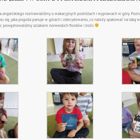
yka angielskiego rozmawialiśmy o wakacyjnych podróżach i wyprawach w góry. Pozn
u się, jaka pogoda panuje w górach i zdecydowaniu, co należy spakować na taką wy
iec powędrowaliśmy szlakiem norweskich fiordów i trolli